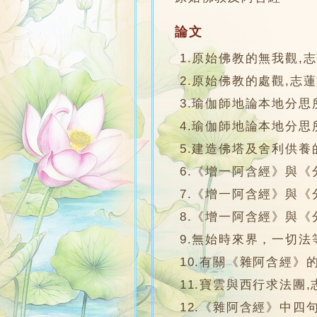
論文
1.原始佛教的無我觀,
2.原始佛教的處觀,志
3.瑜伽師地論本地分思
4.瑜伽師地論本地分思
5.建造佛塔及舍利供養
6.《增一阿含經》與《
7.《增一阿含經》與《
8.《增一阿含經》與《
9.無始時來界，一切法
10.有關《雜阿含經》
11.寶雲與西行求法團,
12.《雜阿含經》中四