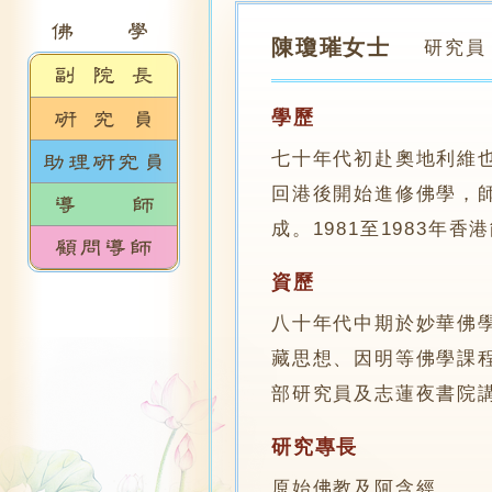
陳瓊璀女士
研究員
學歷
七十年代初赴奧地利維也
回港後開始進修佛學，師
成。1981至1983年
資歷
八十年代中期於妙華佛
藏思想、因明等佛學課程
部研究員及志蓮夜書院
研究專長
原始佛教及阿含經