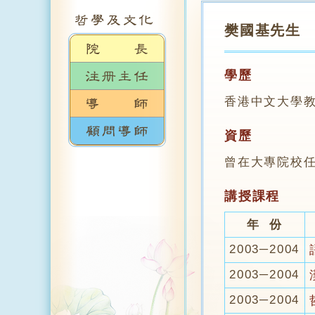
樊國基先生
學歷
香港中文大學教
資歷
曾在大專院校
講授課程
年 份
2003─2004
2003─2004
2003─2004