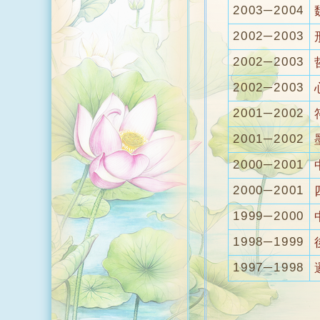
2003─2004
2002─2003
2002─2003
2002─2003
2001─2002
2001─2002
2000─2001
2000─2001
1999─2000
1998─1999
1997─1998