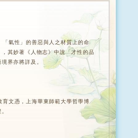
「氣性」的善惡與人之材質上的命
」，其妙著《人物志》中說「才性的品
悟境界亦將詳及。
育文憑，上海華東師範大學哲學博
程。