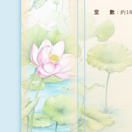
堂 數
：
約1