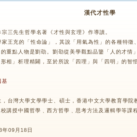
漢代才性學
牟宗三先生哲學名著《才性與玄理》作導讀。
王充的「性命論」，其說「用氣為性」的各種特徵、
述的重點人物是劉劭。劉劭從美學觀點品鑒「人的才情
的形相」析理精闢，至於所說「四理」與「四明」的智
國基
台灣大學文學學士、碩士，香港中文大學教育學院教
院校講授中國哲學﹑西方哲學﹑思考方法及邏輯學等課
03年09月18日