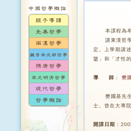
本課程為
講東漢哲學家
定。上學期講
鑒」和「才性
導 師
：
樊
樊國基先生，
士。曾在大專
開課日期
：
20