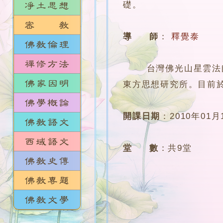
礎。
導 師
：
釋覺泰
台灣佛光山星雲法師弟
東方思想研究所。目前
開課日期
：
2010年01月
堂 數
：
共9堂