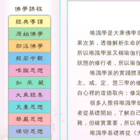
唯識學是大乘佛學
果次第，透徹解析生命
所以唯識學派又稱瑜伽
狀態的修行者，所以瑜
唯識學派的實踐體系，
主。戒、定、慧三學的
自心裡的道德取向；修
很多人覺得唯識學煩瑣
者從基礎開始，了解自
雜，但確實重要，所以
唯識學基礎將從《大乘