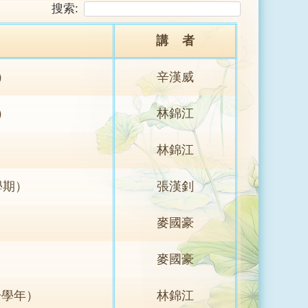
搜索:
講 者
）
辛漢威
）
林錦江
林錦江
學期）
張漢釗
）
麥國豪
麥國豪
一學年）
林錦江