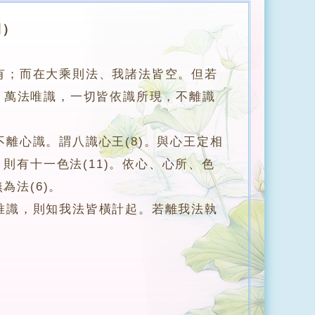
期）
有；而在大乘則法、我諸法皆空。但若
，萬法唯識，一切皆依識所現，不離識
心識。謂八識心王(8)。與心王定相
則有十一色法(11)。依心、心所、色
為法(6)。
識，則知我法皆橫計起。若離我法執