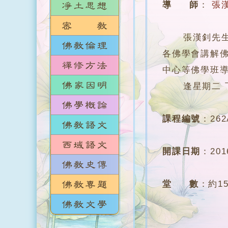
導 師
：
張
張漢釗先生，香
各佛學會講解
中心等佛學班
逢星期二 下午6
課程編號
：
262
開課日期
：
20
堂 數
：
約1