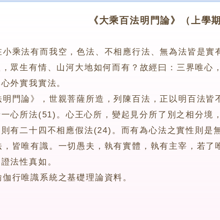
《大乘百法明門論》（上學
在小乘法有而我空，色法、不相應行法、無為法皆是實
體，眾生有情、山河大地如何而有？故經曰：三界唯心
無心外實我實法。
門論》，世親菩薩所造，列陳百法，正以明百法皆不離
一心所法(51)。心王心所，變起見分所了別之相分境，
則有二十四不相應假法(24)。而有為心法之實性則是無
皆唯有識。一切愚夫，執有實體，執有主宰，若了唯
契證法性真如。
行唯識系統之基礎理論資料。