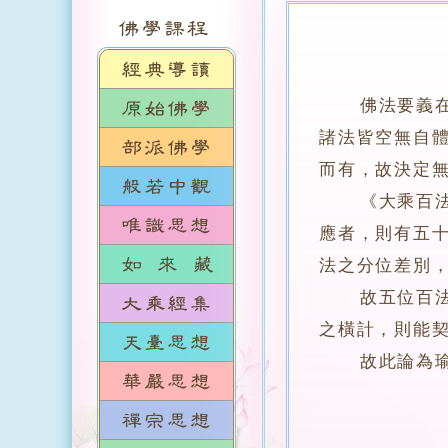
佛法要義
諸法皆空無自
而有，故決定
《大乘百法明
應者，則有五十
法之分位差別，
故五位百法，
之橫計，則能
故此論為瑜伽