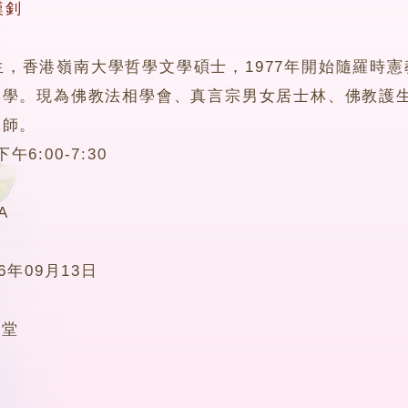
漢釗
港嶺南大學哲學文學碩士，1977年開始隨羅時憲教
佛學。現為佛教法相學會、真言宗男女居士林、佛教護
導師。
:00-7:30
A
16年09月13日
5堂