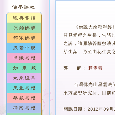
《佛說大乘稻稈經
尊見稻稈之生長，告諸
之說，請彌勒菩薩敷演
芽生葉，乃至由花生實
導 師
：
釋覺泰
台灣佛光山星雲法師弟
東方思想研究所。目前
開課日期
：
2012年09月