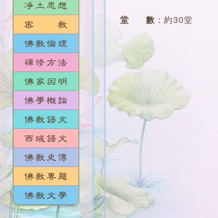
堂 數
：
約30堂