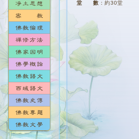
堂 數
：
約30堂