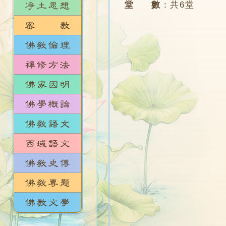
堂 數
：
共6堂