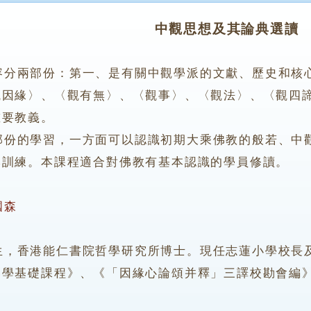
中觀思想及其論典選讀
容分兩部份：第一、是有關中觀學派的文獻、歷史和核
觀因緣〉、〈觀有無〉、〈觀事〉、〈觀法〉、〈觀四
重要教義。
的學習，一方面可以認識初期大乘佛教的般若、中觀
本訓練。本課程適合對佛教有基本認識的學員修讀。
國森
香港能仁書院哲學研究所博士。現任志蓮小學校長及
佛學基礎課程》、《「因緣心論頌并釋」三譯校勘會編