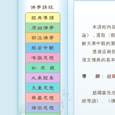
本課程內
論》，選取〈
解大乘中觀的
透過這兩部份
漢文佛典的基
導 師
：
趙
趙國森先生，
經導讀》、《