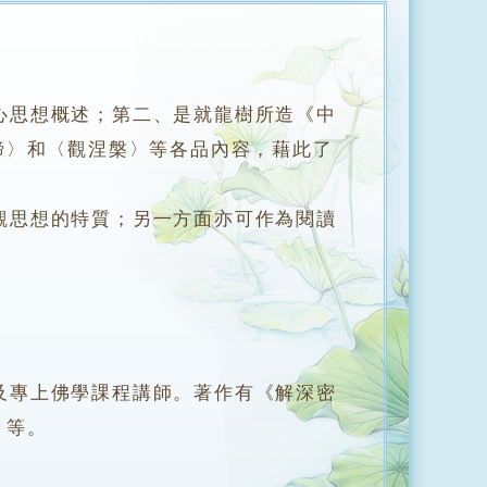
心思想概述；第二、是就龍樹所造《中
諦〉和〈觀涅槃〉等各品內容，藉此了
思想的特質；另一方面亦可作為閱讀
專上佛學課程講師。著作有《解深密
》等。