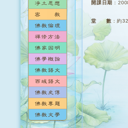
開課日期
：
20
堂 數
：
約3