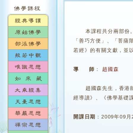
本課程共分兩部份
「善巧方便」、「菩薩
若經》的有關文獻，並
導 師
：
趙國森
趙國森先生，香港能仁
經導讀》、《佛學基礎
開課日期
：
2009年09月