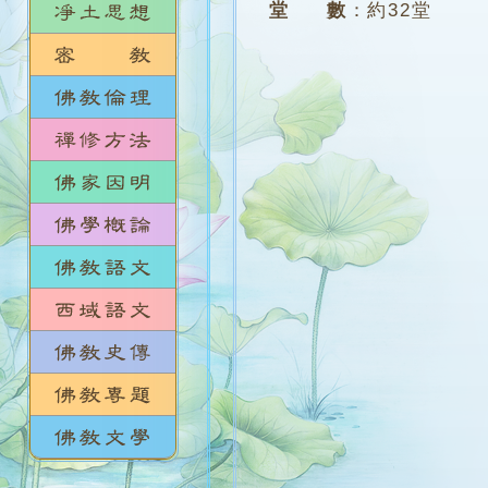
堂 數
：
約32堂