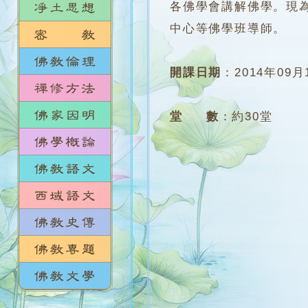
各佛學會講解佛學。現
中心等佛學班導師。
開課日期
：
2014年09月
堂 數
：
約30堂