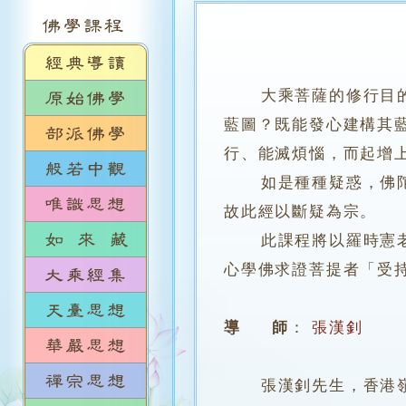
大乘菩薩的修行目
藍圖？既能發心建構其
行、能滅煩惱，而起增
如是種種疑惑，佛陀於
故此經以斷疑為宗。
此課程將以羅時憲老師
心學佛求證菩提者「受
導 師
：
張漢釗
張漢釗先生，香港嶺南