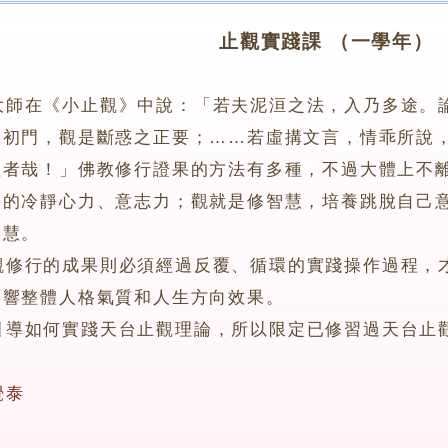
止觀實踐課 （一學年）
大師在《小止觀》中說：「若夫泥洹之法，入乃多途。
之初門，觀是斷惑之正要；……若虛搆文言，情乖所說
益者哉！」佛教修行證果的方法有多種，不過大體上不
韌的冷靜心力、意志力；觀就是修智慧，培養跳脫自己
智慧。
行的成果則必須經過反覆、循環的實踐操作過程，才
影響整體人格氣質和人生方向效果。
如何實踐天台止觀理論，所以限定已修習過天台止
覺泰