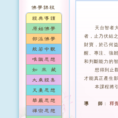
天台智者
者，止乃伏結
財寶，於己何
醒、專注、強
和判斷能力的
想得到止觀修
才能真正產生
本課程將引導
導 師
：
釋