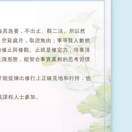
論其急要，不出止、觀二法。所以然
，空延歲月，取證無由；事等貧人數他
離修止與修觀。止就是修定力，培養清
意識形態，能契合事實真相的思考習慣
能提煉出修行上正確見地和行持，也
觀課程人士參加。