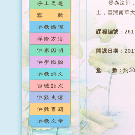
覺泰法師，臺
士，臺灣南華
課程編號
：
261
開課日期
：
20
堂 數
：
約3