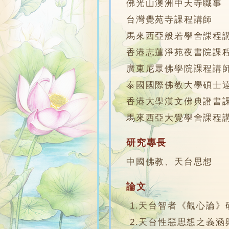
佛光山澳洲中天寺職事
台灣覺苑寺課程講師
馬來西亞般若學舍課程
香港志蓮淨苑夜書院課
廣東尼眾佛學院課程講
泰國國際佛教大學碩士
香港大學漢文佛典證書
馬來西亞大覺學舍課程
研究專長
中國佛教、天台思想
論文
1.天台智者《觀心論》
2.天台性惡思想之義涵