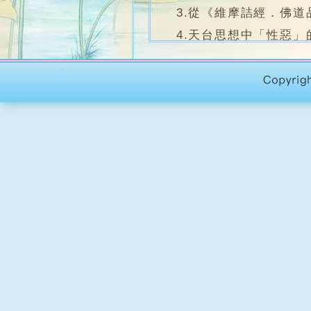
3.從《維摩詰經．佛道
4.天台思想中「性惡」
1997》.
5.般若經中的業報與迴
6.談《摩訶止觀》觀業
7.克服死亡的恐懼----
8.論《摩訶止觀》發菩
9.談「仁者」語意的轉
10.天台智者對心的詮
11.智者大師生死自在
講授課程
年 份
2024─2025
《解深密